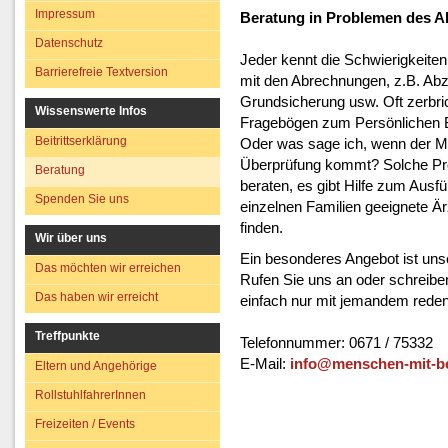
Datenschutz
Spenden Sie uns
Impressum
Beratung in Problemen des Al
Barrierefreie Textversion
Datenschutz
Jeder kennt die Schwierigkeiten
Barrierefreie Textversion
mit den Abrechnungen, z.B. Ab
Grundsicherung usw. Oft zerbric
Wissenswerte Infos
Fragebögen zum Persönlichen Bu
Beitrittserklärung
Oder was sage ich, wenn der M
Überprüfung kommt? Solche Pr
Beratung
beraten, es gibt Hilfe zum Ausfü
Spenden Sie uns
einzelnen Familien geeignete Ä
finden.
Wir über uns
Ein besonderes Angebot ist uns
Das möchten wir erreichen
Rufen Sie uns an oder schreibe
Das haben wir erreicht
einfach nur mit jemandem reden 
Treffpunkte
Telefonnummer: 0671 / 75332
E-Mail:
info@menschen-mit-b
Eltern und Angehörige
RollstuhlfahrerInnen
Freizeiten / Events