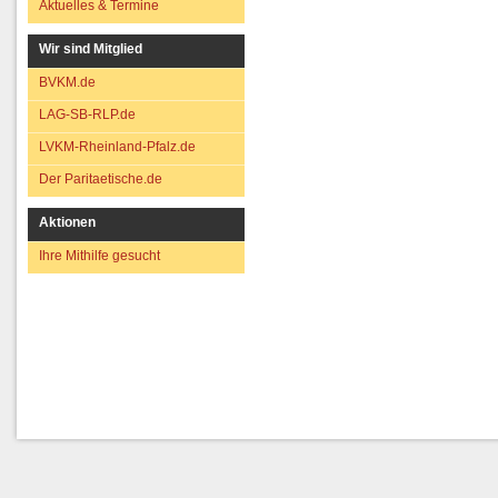
Aktuelles & Termine
Wir sind Mitglied
BVKM.de
LAG-SB-RLP.de
LVKM-Rheinland-Pfalz.de
Der Paritaetische.de
Aktionen
Ihre Mithilfe gesucht