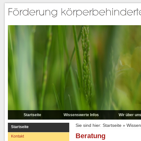
Startseite
Wissenswerte Infos
Wir über un
Kontakt
Beitrittserklärung
Das möchten w
Sie sind hier:
Startseite
»
Wissen
Startseite
erreichen
Impressum
Beratung
Beratung
Kontakt
Das haben wir err